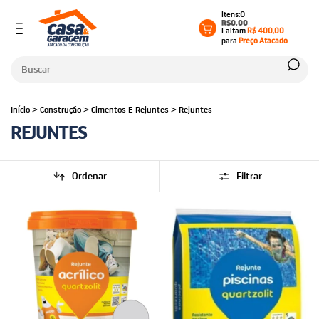
0
R$0,00
Faltam
R$ 400,00
para
Preço Atacado
Início
>
Construção
>
Cimentos E Rejuntes
>
Rejuntes
REJUNTES
Ordenar
Filtrar