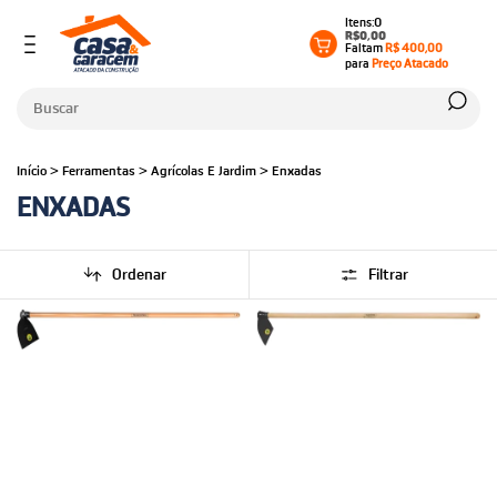
0
R$0,00
Faltam
R$ 400,00
para
Preço Atacado
Início
>
Ferramentas
>
Agrícolas E Jardim
>
Enxadas
ENXADAS
Ordenar
Filtrar