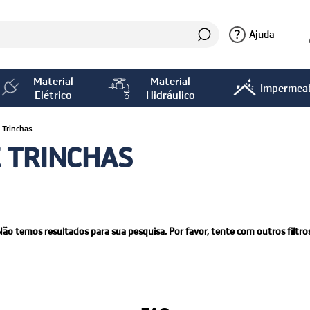
?
Ajuda
Material
Material
Impermeab
Elétrico
Hidráulico
E Trinchas
E TRINCHAS
Não temos resultados para sua pesquisa. Por favor, tente com outros filtros