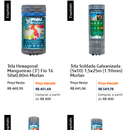
Esgotado
Esgotado
Tela Hexagonal
Tela Soldada Galvanizada
Mangueirao (3") Fio 16
(5x10) 1,5x25m (1.90mm)
50x0,80m Morlan
Morlan
Preço Varejo
Preço Varejo
Preço Atacado
Preço Atacado
R$ 460,90
R$ 641,06
R$ 451,68
R$ 589,78
Compras a partir
Compras a partir
de
R$ 400
de
R$ 400
Esgotado
Esgotado