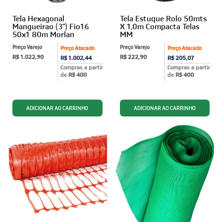
Tela Hexagonal
Tela Estuque Rolo 50mts
Mangueirao (3") Fio16
X 1,0m Compacta Telas
50x1 80m Morlan
MM
Preço Varejo
Preço Varejo
Preço Atacado
Preço Atacado
R$ 1.022,90
R$ 222,90
R$ 1.002,44
R$ 205,07
Compras a partir
Compras a partir
de
R$ 400
de
R$ 400