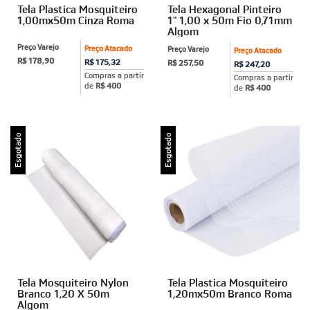
Tela Plastica Mosquiteiro
Tela Hexagonal Pinteiro
1,00mx50m Cinza Roma
1" 1,00 x 50m Fio 0,71mm
Algom
Preço Varejo
Preço Atacado
Preço Varejo
Preço Atacado
R$ 178,90
R$ 175,32
R$ 257,50
R$ 247,20
Compras a partir
Compras a partir
de
R$ 400
de
R$ 400
Esgotado
Esgotado
Tela Mosquiteiro Nylon
Tela Plastica Mosquiteiro
Branco 1,20 X 50m
1,20mx50m Branco Roma
Algom