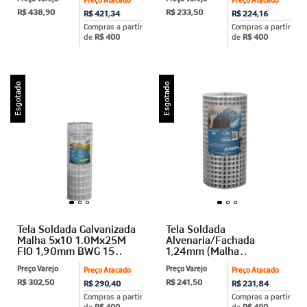
Algom
R$ 438,90
R$ 233,50
R$ 421,34
R$ 224,16
Compras a partir
Compras a partir
de
R$ 400
de
R$ 400
Esgotado
Esgotado
Tela Soldada Galvanizada
Tela Soldada
Malha 5x10 1.0Mx25M
Alvenaria/Fachada
FIO 1,90mm BWG 15
1,24mm (Malha
Algom
2,5x2,5cm) 0,5m X 25m
Preço Varejo
Preço Varejo
Preço Atacado
Preço Atacado
Algom
R$ 302,50
R$ 241,50
R$ 290,40
R$ 231,84
Compras a partir
Compras a partir
de
R$ 400
de
R$ 400