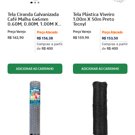
Tela Ciranda Galvanizada
Tela Plástica Viveiro
Café Malha 6x6mm
1,00m X 50m Preto
0.60M, 0.80M, 1.00M X
Tecnyl
12,5M FIO 0,56mm Algom
Preço Varejo
Preço Varejo
Preço Atacado
Preço Atacado
R$ 162,90
R$ 159,90
R$ 156,38
R$ 153,50
Compras a partir
Compras a partir
de
R$ 400
de
R$ 400