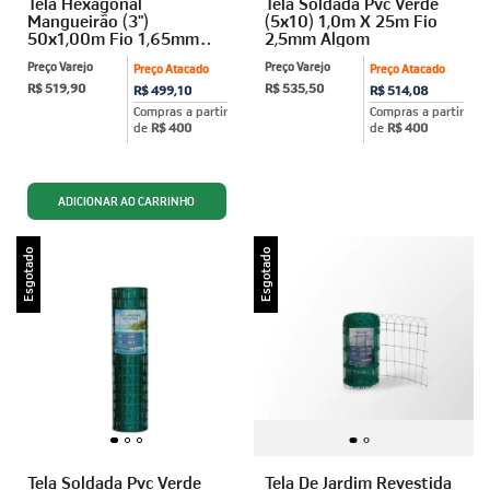
Tela Hexagonal
Tela Soldada Pvc Verde
Mangueirão (3")
(5x10) 1,0m X 25m Fio
50x1,00m Fio 1,65mm
2,5mm Algom
Algom
Preço Varejo
Preço Varejo
Preço Atacado
Preço Atacado
R$ 519,90
R$ 535,50
R$ 499,10
R$ 514,08
Compras a partir
Compras a partir
de
R$ 400
de
R$ 400
Esgotado
Esgotado
Tela Soldada Pvc Verde
Tela De Jardim Revestida