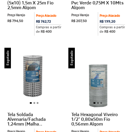
(5x10) 1,5m X 25m Fio
Pvc Verde 0,75M X 10Mts
2,5mm Algom
Algom
Preço Varejo
Preço Varejo
Preço Atacado
Preço Atacado
R$ 794,50
R$ 207,50
R$ 762,72
R$ 199,20
Compras a partir
Compras a partir
de
R$ 400
de
R$ 400
Esgotado
Esgotado
Tela Soldada
Tela Hexagonal Viveiro
Alvenaria/Fachada
1/2" 0,80x50m Fio
1,24mm (Malha
0,56mm Algom
2,5x2,5cm) 1m X 25m
Preço Varejo
Preço Varejo
Preço Atacado
Preço Atacado