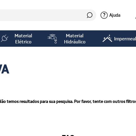
?
Ajuda
Material
Material
Impermeab
Elétrico
Hidráulico
VA
Não temos resultados para sua pesquisa. Por favor, tente com outros filtros