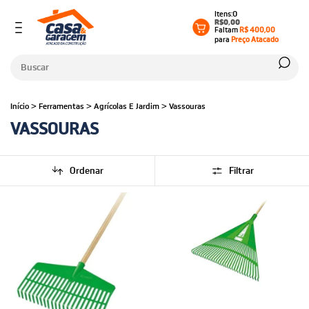
0
R$0,00
Faltam
R$ 400,00
para
Preço Atacado
Início
>
Ferramentas
>
Agrícolas E Jardim
>
Vassouras
VASSOURAS
Ordenar
Filtrar