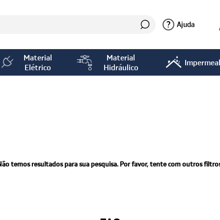
?
Ajuda
Material
Material
Impermeab
Elétrico
Hidráulico
Não temos resultados para sua pesquisa. Por favor, tente com outros filtros