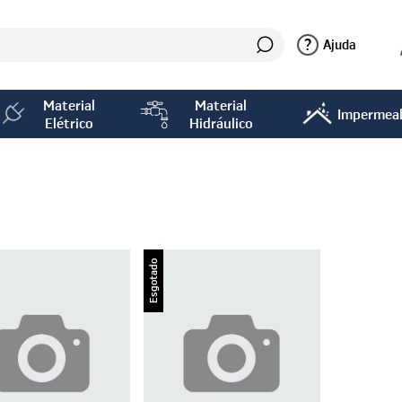
?
Ajuda
Material
Material
Impermeab
Elétrico
Hidráulico
Esgotado