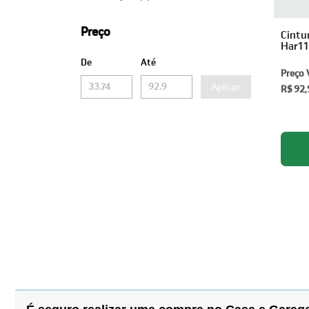
Preço
Cintu
Har11
De
Até
Preço 
Aplicar
R$ 92