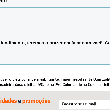
gem?
e Garagem conta com o Certificado de Segurança SSL, o mesmo ut
is sejam divulgados. Para mais detalhes, acesse o menu Política
 compras com total segurança.
 tipo de envio escolhido. Na página do produto ou no carrinho d
 e-mail e senha. Lá você encontra todas as informações de and
e atendimento, teremos o prazer em falar com você. 
 Conte conosco!
re em contato por um de nossos canais e solicite a troca/devoluç
s, acesse o menu “Trocas e Devoluções”.
fale com a gente que auxiliamos na finalização da compra e no qu
uveiro Elétrico,
Impermeabilizante,
Impermeabilizante Quartzolit
usadeira Bosch,
Telha PVC,
Telha PVC Colonial,
Telha Colonial,
Tel
idades
e
promoções