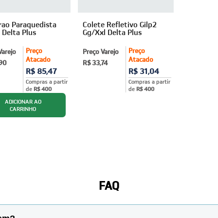
rao Paraquedista
Colete Refletivo Gilp2
 Delta Plus
Gg/Xxl Delta Plus
Preço
Preço
Varejo
Preço Varejo
Atacado
Atacado
,90
R$ 33,74
R$ 85,47
R$ 31,04
Compras a partir
Compras a partir
de
R$ 400
de
R$ 400
FAQ