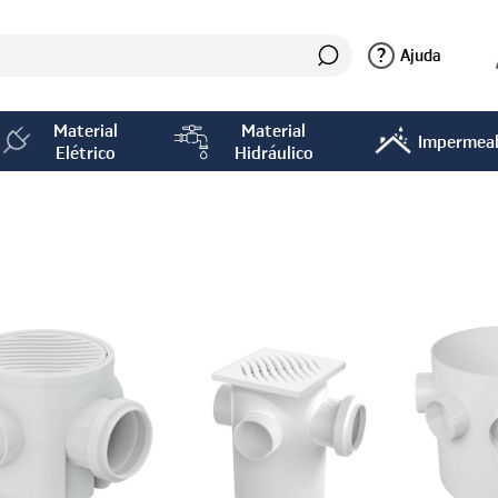
?
Ajuda
Material
Material
Impermeab
Elétrico
Hidráulico