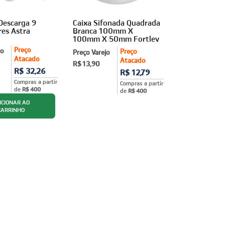
Descarga 9
Caixa Sifonada Quadrada
res Astra
Branca 100mm X
100mm X 50mm Fortlev
Preço
jo
Preço
Preço Varejo
Atacado
Atacado
R$ 13,90
R$ 32,26
R$ 12,79
Compras a partir
Compras a partir
de
R$ 400
de
R$ 400
ICIONAR AO
CARRINHO