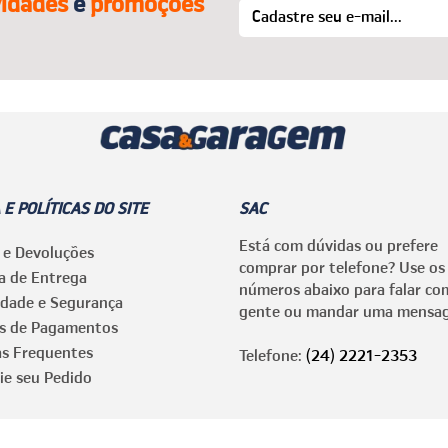
idades
e
promoções
 E POLÍTICAS DO SITE
SAC
Está com dúvidas ou prefere
 e Devoluções
comprar por telefone? Use os
ca de Entrega
números abaixo para falar co
idade e Segurança
gente ou mandar uma mensa
s de Pagamentos
as Frequentes
Telefone:
(24) 2221-2353
ie seu Pedido