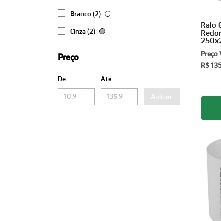
Branco (2)
Ralo 
Cinza (2)
Redo
250x
Branc
Preço 
Preço
R$ 13
De
Até
Aplicar