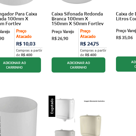
ngador Para Caixa
Caixa Sifonada Redonda
Caixa de 
nada 100mm X
Branca 100mm X
Litros Co
m Fortlev
150mm X 50mm Fortlev
Preço Vare
Preço
Preço
Varejo
Preço Varejo
Atacado
Atacado
R$ 35,06
,90
R$ 26,90
R$ 10,03
R$ 24,75
Compras a partir
Compras a partir
de
R$ 400
de
R$ 400
AD
Esgotado