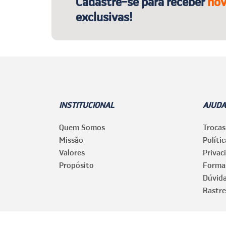
Cadastre-se para receber
nov
exclusivas!
INSTITUCIONAL
AJUDA
Quem Somos
Trocas
Missão
Políti
Valores
Privac
Propósito
Forma
Dúvid
Rastre