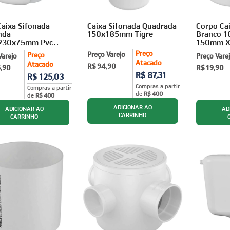
Caixa Sifonada
Caixa Sifonada Quadrada
Corpo Ca
nda
150x185mm Tigre
Branco 
230x75mm Pvc
150mm X
o - Tigre
Preço
Preço Varejo
Preço
Varejo
Preço Vare
Atacado
Atacado
R$ 94,90
5,90
R$ 19,90
R$ 87,31
R$ 125,03
Compras a partir
Compras a partir
de
R$ 400
de
R$ 400