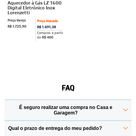
Aquecedor à Gás LZ 1600
Digital Eletrônico Inox
Lorenzetti
Preço Varejo
Preço Atacado
R$ 1.725,90
R$ 1.691,38
Compras a partir
de
R$ 400
FAQ
É seguro realizar uma compra no Casa e
Garagem?
Qual o prazo de entrega do meu pedido?
Sim! Para manter todos os seus dados protegidos, a