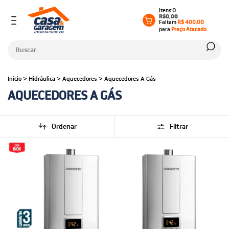
0
R$0,00
Faltam
R$ 400,00
para
Preço Atacado
Início
>
Hidráulica
>
Aquecedores
>
Aquecedores A Gás
AQUECEDORES A GÁS
Ordenar
Filtrar