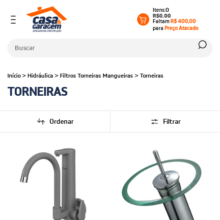
0
R$0,00
Faltam
R$ 400,00
para
Preço Atacado
Início
>
Hidráulica
>
Filtros Torneiras Mangueiras
>
Torneiras
TORNEIRAS
Ordenar
Filtrar