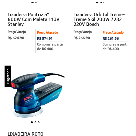
Lixadeira Politriz 5''
Lixadeira Orbital Treme-
600W Com Maleta 110V
Treme Skil 200W 7232
Stanley
220V Bosch
Preço Varejo
Preço Varejo
Preço Atacado
Preço Atacado
R$ 624,90
R$ 266,90
R$ 574,91
R$ 261,56
Compras a partir
Compras a partir
de
R$ 400
de
R$ 400
Esgotado
LIXADEIRA ROTO