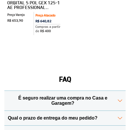
ORBITAL 5 POL GEX 125-1
AE PROFESSIONAL
BOSCH
Preço Varejo
Preço Atacado
R$ 653,90
R$ 640,82
Compras a partir
de
R$ 400
FAQ
É seguro realizar uma compra no Casa e
Garagem?
Qual o prazo de entrega do meu pedido?
Sim! Para manter todos os seus dados protegidos, a
Casa e Garagem conta com o Certificado de Segurança