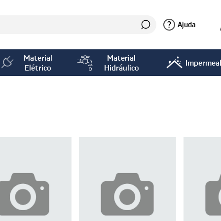
?
Ajuda
Material
Material
Impermeab
Elétrico
Hidráulico