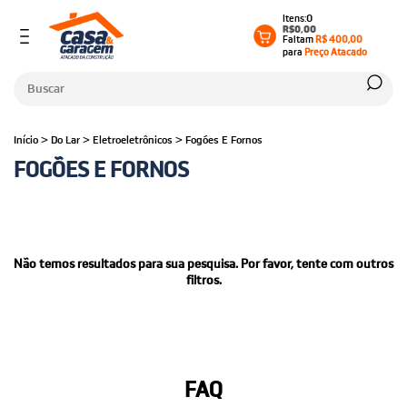
0
R$0,00
Faltam
R$ 400,00
para
Preço Atacado
Início
>
Do Lar
>
Eletroeletrônicos
>
Fogões E Fornos
FOGÕES E FORNOS
Não temos resultados para sua pesquisa. Por favor, tente com outros
filtros.
FAQ