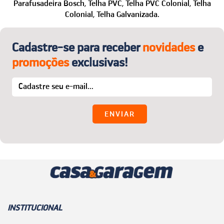
WhatsApp: (24) 99850-1622
Parafusadeira Bosch,
Telha PVC,
Telha PVC Colonial,
Telha
Colonial,
Telha Galvanizada.
E-mail:
sac@casaegaragem.com.br
Cadastre-se para receber
novidades
e
promoções
exclusivas!
INSTITUCIONAL