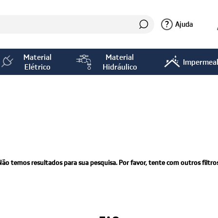
?
Ajuda
Material
Material
Impermeab
Elétrico
Hidráulico
Não temos resultados para sua pesquisa. Por favor, tente com outros filtros