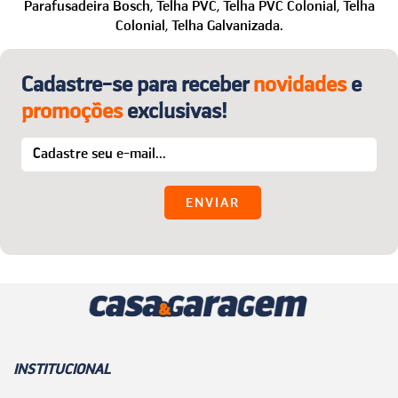
WhatsApp: (24) 99850-1622
Parafusadeira Bosch,
Telha PVC,
Telha PVC Colonial,
Telha
Colonial,
Telha Galvanizada.
E-mail:
sac@casaegaragem.com.br
Cadastre-se para receber
novidades
e
promoções
exclusivas!
INSTITUCIONAL